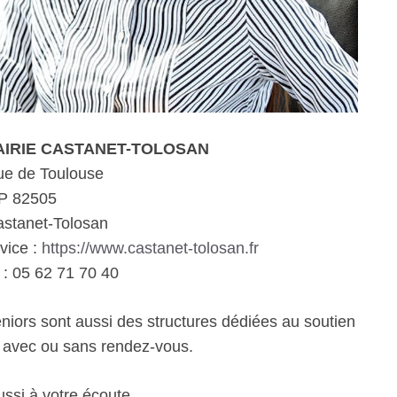
 MAIRIE CASTANET-TOLOSAN
ue de Toulouse
P 82505
stanet-Tolosan
vice :
https://www.castanet-tolosan.fr
: 05 62 71 70 40
eniors sont aussi des structures dédiées au soutien
e avec ou sans rendez-vous.
ssi à votre écoute.