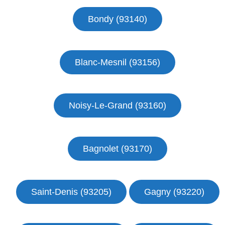
Bondy (93140)
Blanc-Mesnil (93156)
Noisy-Le-Grand (93160)
Bagnolet (93170)
Saint-Denis (93205)
Gagny (93220)