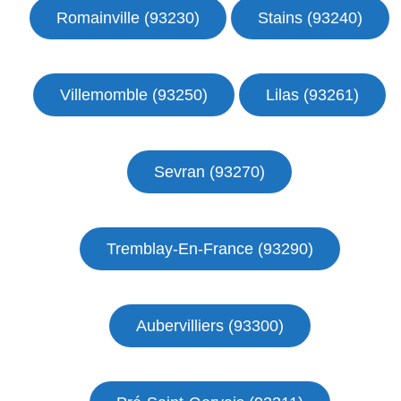
Romainville (93230)
Stains (93240)
Villemomble (93250)
Lilas (93261)
Sevran (93270)
Tremblay-En-France (93290)
Aubervilliers (93300)