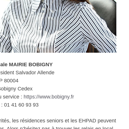
iale MAIRIE BOBIGNY
sident Salvador Allende
P 80004
Bobigny Cedex
u service :
https://www.bobigny.fr
: 01 41 60 93 93
rités, les résidences seniors et les EHPAD peuvent
. Alors n’hésitez pas à trouver les relais en local.