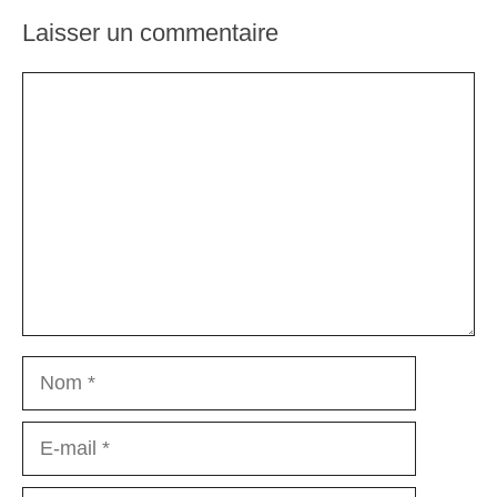
Laisser un commentaire
Commentaire
Nom
E-
mail