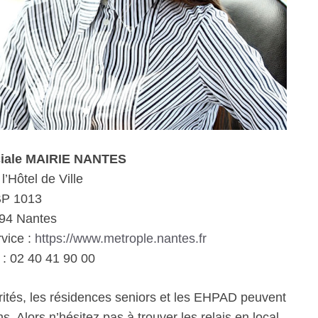
ciale MAIRIE NANTES
l’Hôtel de Ville
P 1013
94 Nantes
rvice :
https://www.metrople.nantes.fr
: 02 40 41 90 00
rités, les résidences seniors et les EHPAD peuvent
. Alors n’hésitez pas à trouver les relais en local.