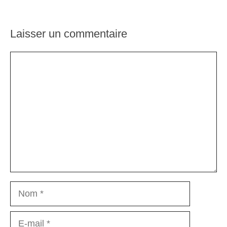
Laisser un commentaire
Commentaire
Nom
E-