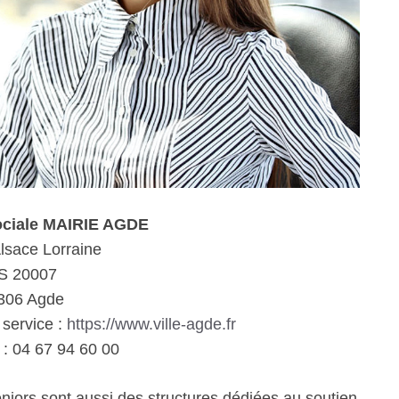
ociale MAIRIE AGDE
lsace Lorraine
S 20007
306 Agde
 service :
https://www.ville-agde.fr
: 04 67 94 60 00
eniors sont aussi des structures dédiées au soutien