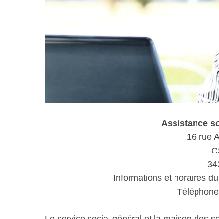
Assistance s
16 rue A
C
34
Informations et horaires du
Téléphone 
Le service social général et la maison des s