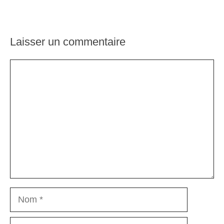
Laisser un commentaire
Commentaire
Nom
E-