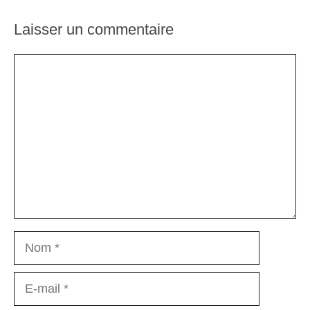
Laisser un commentaire
Commentaire
Nom
E-
mail