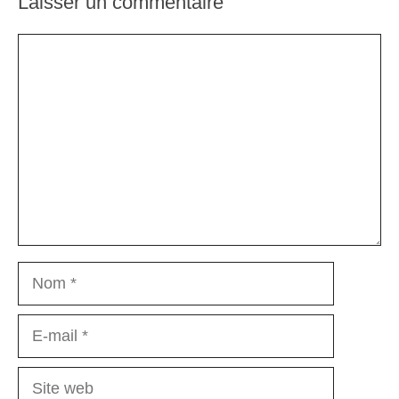
Laisser un commentaire
Commentaire
Nom
E-
mail
Site