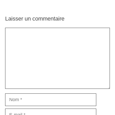
Laisser un commentaire
Commentaire
Nom
E-