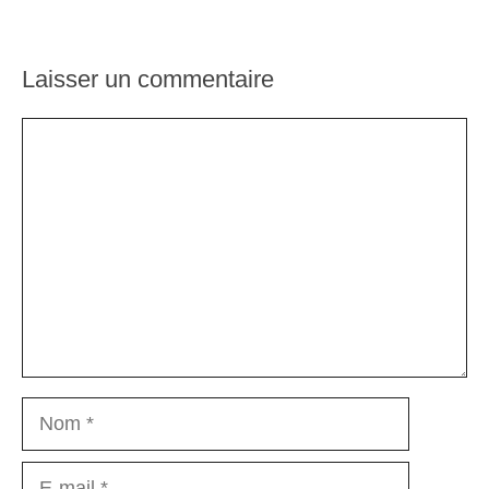
Laisser un commentaire
Commentaire
Nom
E-