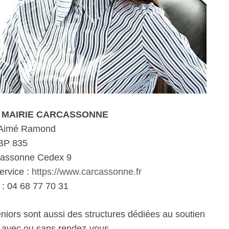
le MAIRIE CARCASSONNE
 Aimé Ramond
BP 835
cassonne Cedex 9
ervice :
https://www.carcassonne.fr
: 04 68 77 70 31
eniors sont aussi des structures dédiées au soutien
e avec ou sans rendez-vous.