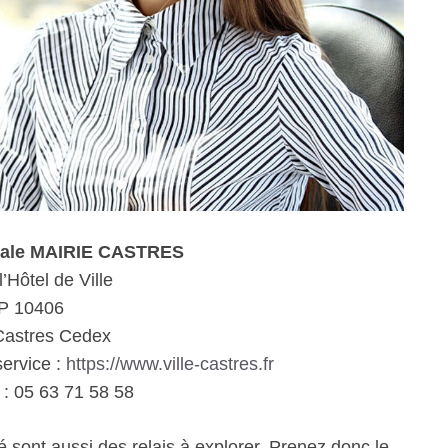
iale MAIRIE CASTRES
’Hôtel de Ville
P 10406
Castres Cedex
service :
https://www.ville-castres.fr
: 05 63 71 58 58
é sont aussi des relais à explorer. Prenez donc le