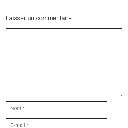
Laisser un commentaire
Commentaire
Nom
E-