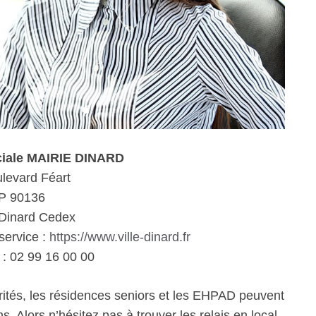
ciale MAIRIE DINARD
levard Féart
P 90136
Dinard Cedex
service :
https://www.ville-dinard.fr
: 02 99 16 00 00
rités, les résidences seniors et les EHPAD peuvent
. Alors n’hésitez pas à trouver les relais en local.