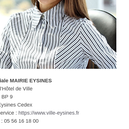
ciale MAIRIE EYSINES
’Hôtel de Ville
BP 9
Eysines Cedex
service :
https://www.ville-eysines.fr
: 05 56 16 18 00