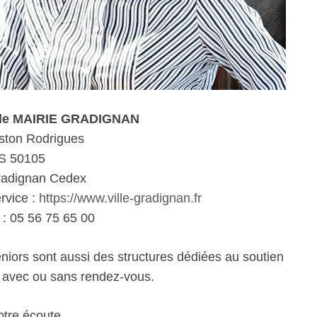
ale MAIRIE GRADIGNAN
ston Rodrigues
S 50105
radignan Cedex
rvice :
https://www.ville-gradignan.fr
: 05 56 75 65 00
eniors sont aussi des structures dédiées au soutien
e avec ou sans rendez-vous.
otre écoute.