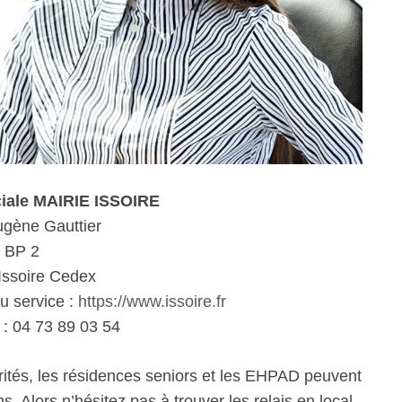
ciale MAIRIE ISSOIRE
ugène Gauttier
BP 2
Issoire Cedex
du service :
https://www.issoire.fr
: 04 73 89 03 54
rités, les résidences seniors et les EHPAD peuvent
. Alors n’hésitez pas à trouver les relais en local.