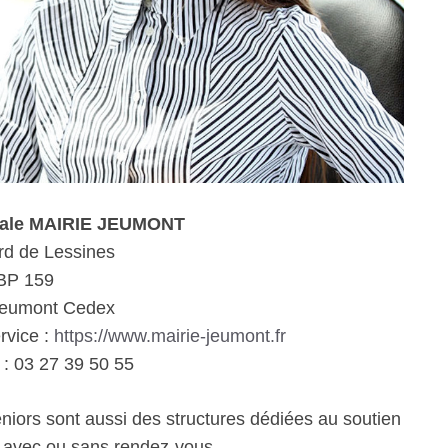
iale MAIRIE JEUMONT
rd de Lessines
BP 159
Jeumont Cedex
rvice :
https://www.mairie-jeumont.fr
: 03 27 39 50 55
eniors sont aussi des structures dédiées au soutien
e avec ou sans rendez-vous.