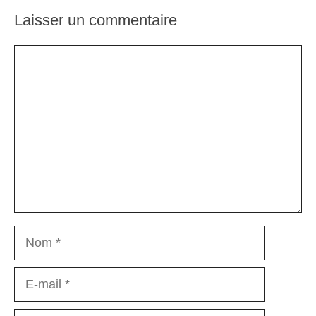
Laisser un commentaire
Commentaire
Nom
E-
mail