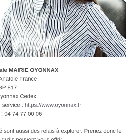
iale MAIRIE OYONNAX
Anatole France
BP 817
yonnax Cedex
u service :
https://www.oyonnax.fr
: 04 74 77 00 06
é sont aussi des relais à explorer. Prenez donc le
qu’ils peuvent vous offrir.