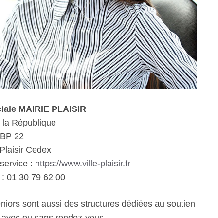
ciale MAIRIE PLAISIR
 la République
BP 22
Plaisir Cedex
 service :
https://www.ville-plaisir.fr
: 01 30 79 62 00
eniors sont aussi des structures dédiées au soutien
e avec ou sans rendez-vous.