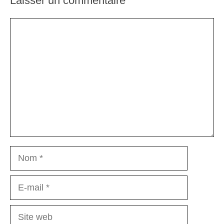
Laisser un commentaire
Commentaire
Nom
E-
mail
Site