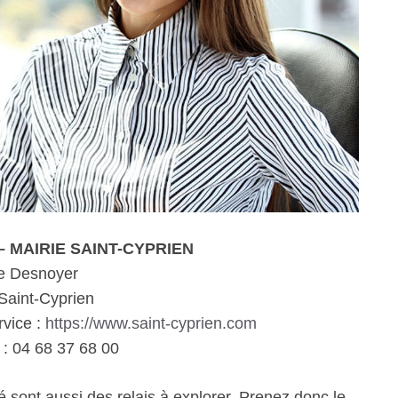
e – MAIRIE SAINT-CYPRIEN
e Desnoyer
Saint-Cyprien
rvice :
https://www.saint-cyprien.com
: 04 68 37 68 00
é sont aussi des relais à explorer. Prenez donc le