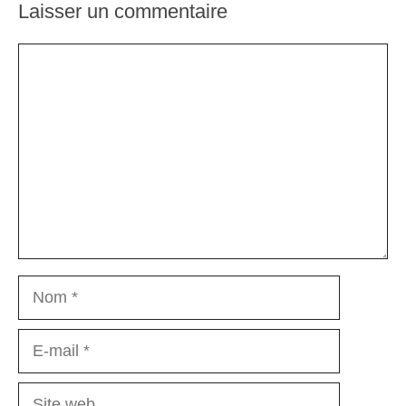
Laisser un commentaire
Commentaire
Nom
E-
mail
Site