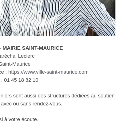
e – MAIRIE SAINT-MAURICE
aréchal Leclerc
Saint-Maurice
ce :
https://www.ville-saint-maurice.com
: 01 45 18 82 10
eniors sont aussi des structures dédiées au soutien
e avec ou sans rendez-vous.
i à votre écoute.