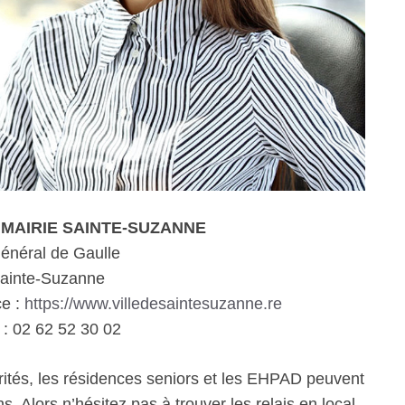
 – MAIRIE SAINTE-SUZANNE
énéral de Gaulle
ainte-Suzanne
ce :
https://www.villedesaintesuzanne.re
: 02 62 52 30 02
rités, les résidences seniors et les EHPAD peuvent
. Alors n’hésitez pas à trouver les relais en local.