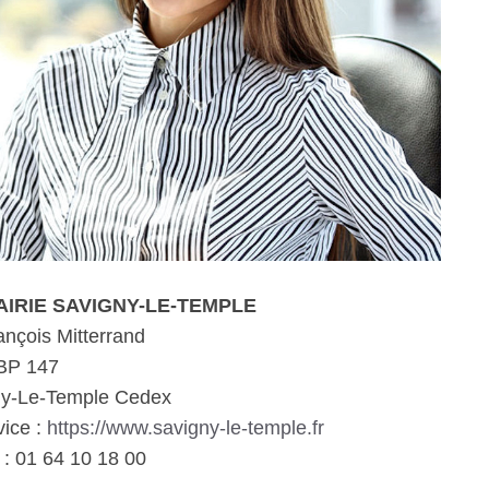
MAIRIE SAVIGNY-LE-TEMPLE
ançois Mitterrand
BP 147
ny-Le-Temple Cedex
vice :
https://www.savigny-le-temple.fr
: 01 64 10 18 00