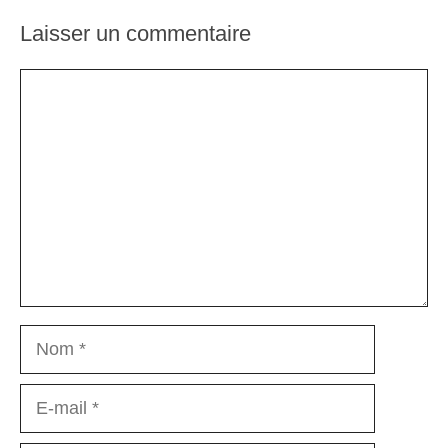
Laisser un commentaire
Commentaire
Nom
E-
mail