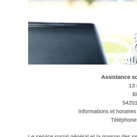
Assistance s
13 
B
54201
Informations et horaires
Téléphone 
Le service social général et la maison des s