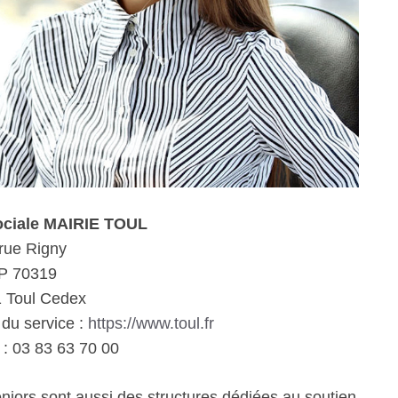
ociale MAIRIE TOUL
rue Rigny
P 70319
 Toul Cedex
 du service :
https://www.toul.fr
: 03 83 63 70 00
eniors sont aussi des structures dédiées au soutien