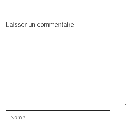
Laisser un commentaire
Commentaire
Nom
E-