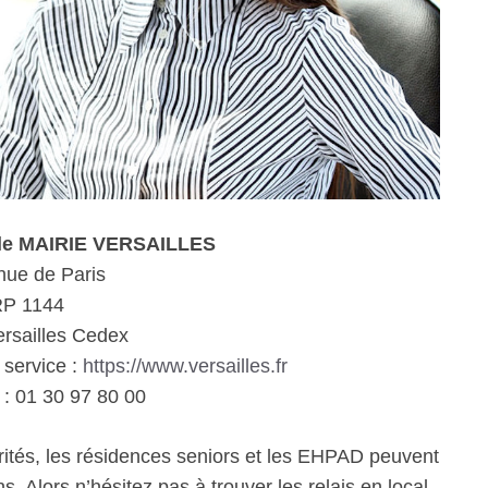
ale MAIRIE VERSAILLES
nue de Paris
P 1144
rsailles Cedex
 service :
https://www.versailles.fr
: 01 30 97 80 00
rités, les résidences seniors et les EHPAD peuvent
. Alors n’hésitez pas à trouver les relais en local.