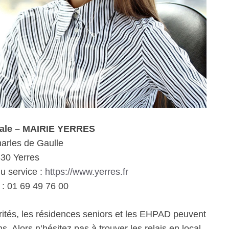
iale – MAIRIE YERRES
arles de Gaulle
30 Yerres
du service :
https://www.yerres.fr
: 01 69 49 76 00
rités, les résidences seniors et les EHPAD peuvent
. Alors n’hésitez pas à trouver les relais en local.