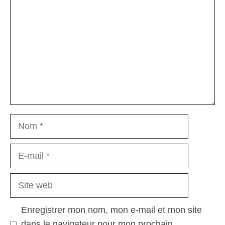
Nom
E-
mail
Site
web
Enregistrer mon nom, mon e-mail et mon site
dans le navigateur pour mon prochain