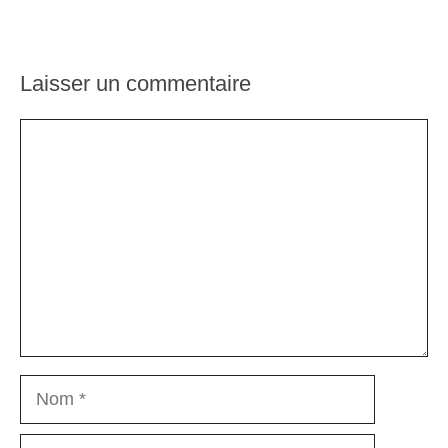
Laisser un commentaire
Commentaire
Nom
E-