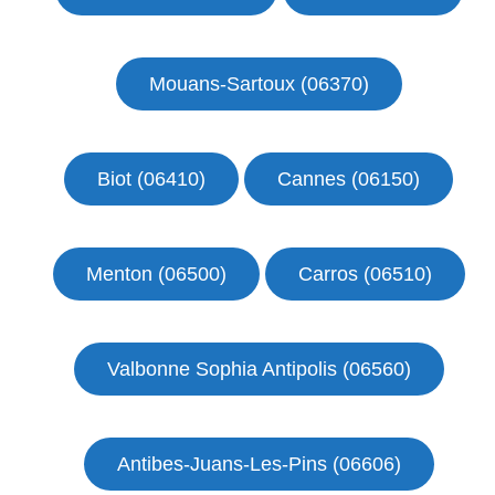
Mouans-Sartoux (06370)
Biot (06410)
Cannes (06150)
Menton (06500)
Carros (06510)
Valbonne Sophia Antipolis (06560)
Antibes-Juans-Les-Pins (06606)