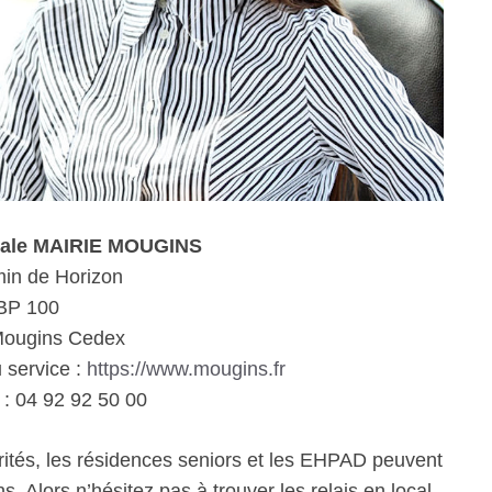
iale MAIRIE MOUGINS
in de Horizon
BP 100
Mougins Cedex
u service :
https://www.mougins.fr
: 04 92 92 50 00
rités, les résidences seniors et les EHPAD peuvent
. Alors n’hésitez pas à trouver les relais en local.