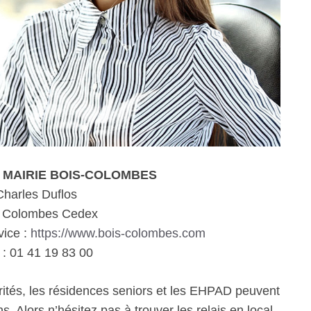
 – MAIRIE BOIS-COLOMBES
Charles Duflos
s Colombes Cedex
vice :
https://www.bois-colombes.com
: 01 41 19 83 00
rités, les résidences seniors et les EHPAD peuvent
. Alors n’hésitez pas à trouver les relais en local.