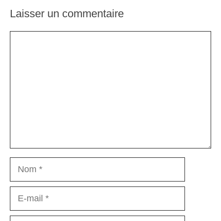
Laisser un commentaire
Commentaire
Nom
E-
mail