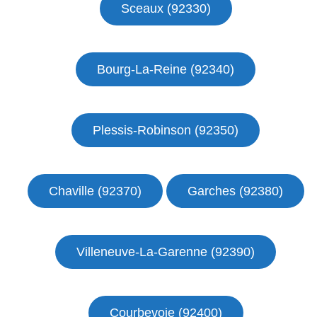
Sceaux (92330)
Bourg-La-Reine (92340)
Plessis-Robinson (92350)
Chaville (92370)
Garches (92380)
Villeneuve-La-Garenne (92390)
Courbevoie (92400)