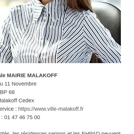
iale MAIRIE MALAKOFF
du 11 Novembre
BP 68
alakoff Cedex
ervice :
https://www.ville-malakoff.fr
: 01 47 46 75 00
rités, les résidences seniors et les EHPAD peuvent