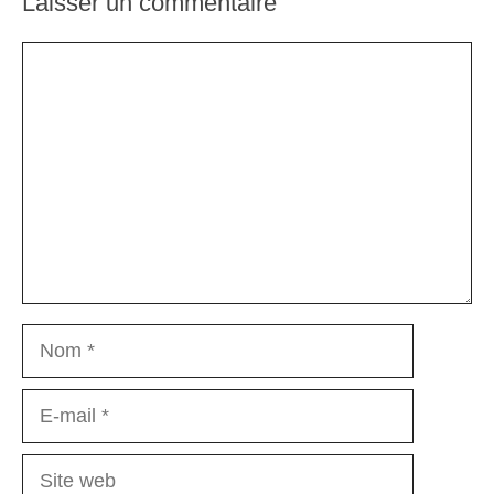
Laisser un commentaire
Commentaire
Nom
E-
mail
Site