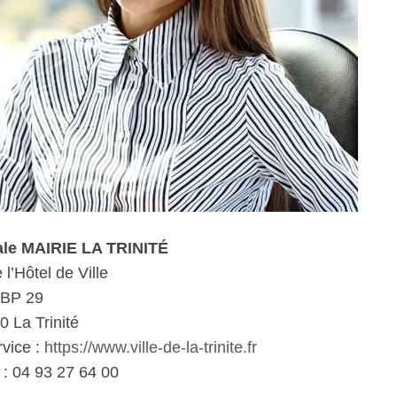
ale MAIRIE LA TRINITÉ
 l’Hôtel de Ville
BP 29
 La Trinité
rvice :
https://www.ville-de-la-trinite.fr
: 04 93 27 64 00