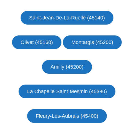
Saint-Jean-De-La-Ruelle (45140)
Olivet (45160)
Montargis (45200)
Amilly (45200)
La Chapelle-Saint-Mesmin (45380)
Fleury-Les-Aubrais (45400)