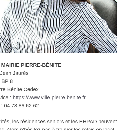
le MAIRIE PIERRE-BÉNITE
 Jean Jaurès
BP 8
rre-Bénite Cedex
vice :
https://www.ville-pierre-benite.fr
: 04 78 86 62 62
rités, les résidences seniors et les EHPAD peuvent
. Alors n’hésitez pas à trouver les relais en local.