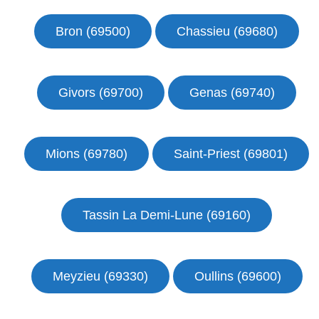
Bron (69500)
Chassieu (69680)
Givors (69700)
Genas (69740)
Mions (69780)
Saint-Priest (69801)
Tassin La Demi-Lune (69160)
Meyzieu (69330)
Oullins (69600)