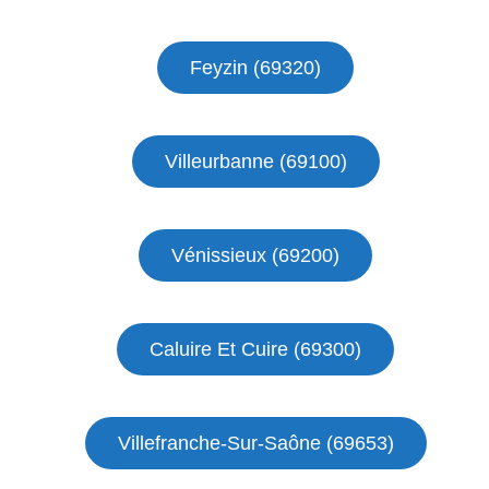
Feyzin (69320)
Villeurbanne (69100)
Vénissieux (69200)
Caluire Et Cuire (69300)
Villefranche-Sur-Saône (69653)