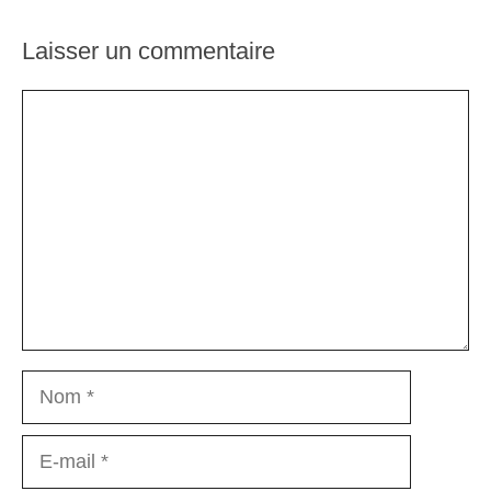
Laisser un commentaire
Commentaire
Nom
E-
mail