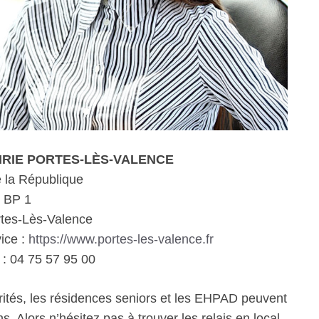
MAIRIE PORTES-LÈS-VALENCE
 la République
BP 1
tes-Lès-Valence
vice :
https://www.portes-les-valence.fr
: 04 75 57 95 00
rités, les résidences seniors et les EHPAD peuvent
. Alors n’hésitez pas à trouver les relais en local.