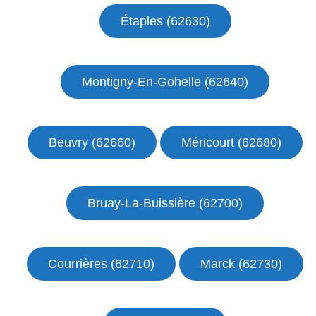
Étaples (62630)
Montigny-En-Gohelle (62640)
Beuvry (62660)
Méricourt (62680)
Bruay-La-Buissière (62700)
Courrières (62710)
Marck (62730)