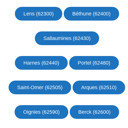
Lens (62300)
Béthune (62400)
Sallaumines (62430)
Harnes (62440)
Portel (62480)
Saint-Omer (62505)
Arques (62510)
Oignies (62590)
Berck (62600)